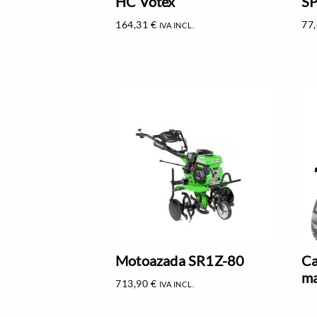
HC Votex
S
164,31
€
77
IVA INCL.
Motoazada SR1Z-80
Ca
ma
713,90
€
IVA INCL.