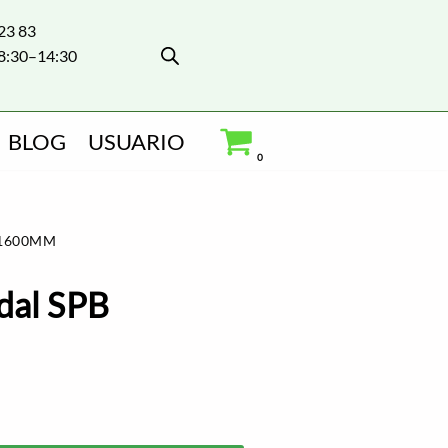
 23 83
8:30–14:30
BLOG
USUARIO
0
 1600MM
dal SPB