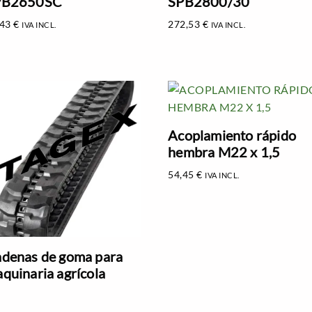
PB2650SC
SPB2800/30
,43
€
272,53
€
IVA INCL.
IVA INCL.
Acoplamiento rápido
hembra M22 x 1,5
54,45
€
IVA INCL.
denas de goma para
quinaria agrícola