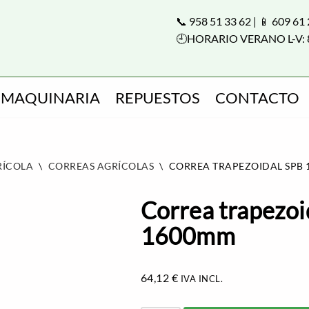
📞 958 51 33 62 | 📱 609 61
🕘HORARIO VERANO L-V: 
MAQUINARIA
REPUESTOS
CONTACTO
RÍCOLA
\
CORREAS AGRÍCOLAS
\
CORREA TRAPEZOIDAL SPB
Correa trapezoi
1600mm
64,12
€
IVA INCL.