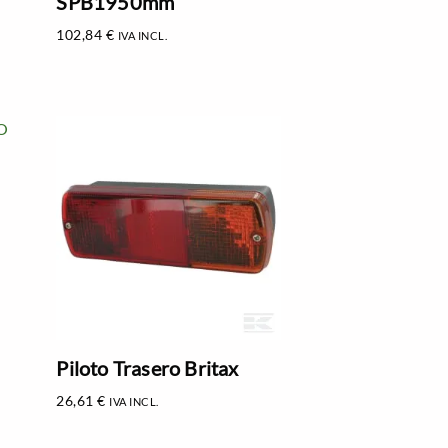
SPB1950mm
102,84
€
IVA INCL.
Piloto Trasero Britax
26,61
€
IVA INCL.