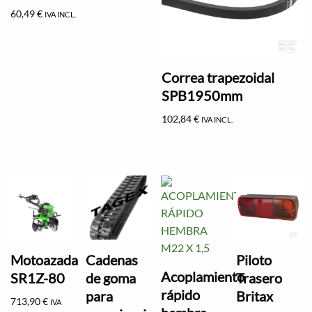
60,49
€
IVA INCL.
Correa trapezoidal
SPB1950mm
102,84
€
IVA INCL.
Motoazada
Cadenas
Piloto
Acoplamiento
SR1Z-80
de goma
Trasero
rápido
para
Britax
713,90
€
IVA