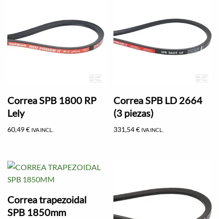
Correa SPB 1800 RP
Correa SPB LD 2664
Lely
(3 piezas)
60,49
€
331,54
€
IVA INCL.
IVA INCL.
Correa trapezoidal
SPB 1850mm