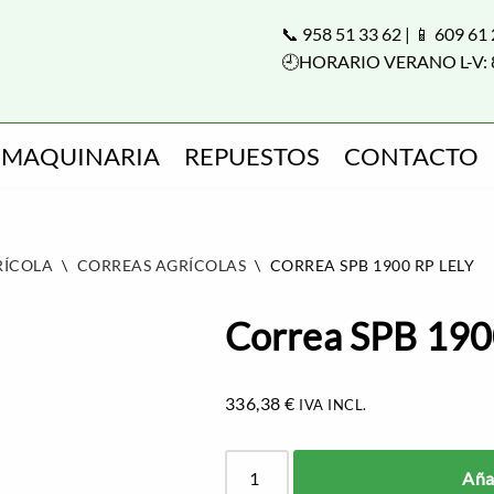
📞 958 51 33 62 | 📱 609 61
🕘HORARIO VERANO L-V: 
MAQUINARIA
REPUESTOS
CONTACTO
RÍCOLA
\
CORREAS AGRÍCOLAS
\
CORREA SPB 1900 RP LELY
Correa SPB 190
336,38
€
IVA INCL.
Añad