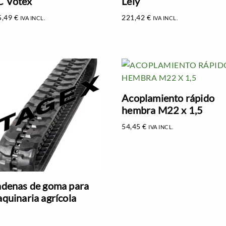
 Votex
Lely
5,49
€
221,42
€
IVA INCL.
IVA INCL.
Acoplamiento rápido
hembra M22 x 1,5
54,45
€
IVA INCL.
denas de goma para
quinaria agrícola