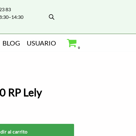
 23 83
8:30–14:30
BLOG
USUARIO
0
0 RP Lely
ir al carrito