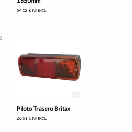
1650mm
64,12
€
IVA INCL.
Piloto Trasero Britax
26,61
€
IVA INCL.