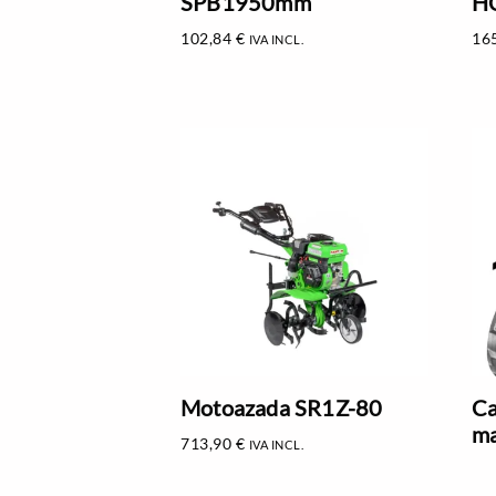
SPB1950mm
HC
102,84
€
16
IVA INCL.
Motoazada SR1Z-80
Ca
ma
713,90
€
IVA INCL.