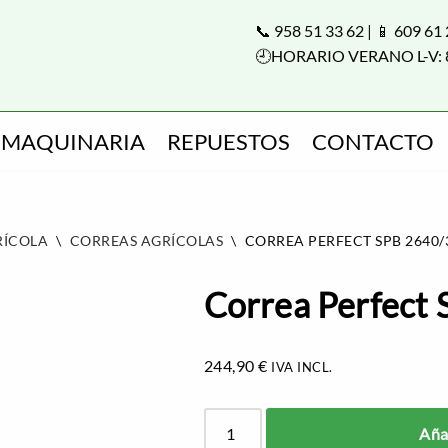
📞 958 51 33 62 | 📱 609 61
🕘HORARIO VERANO L-V: 
MAQUINARIA
REPUESTOS
CONTACTO
RÍCOLA
\
CORREAS AGRÍCOLAS
\
CORREA PERFECT SPB 2640/
Correa Perfect
244,90
€
IVA INCL.
Añad