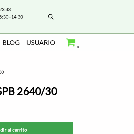
 23 83
8:30–14:30
BLOG
USUARIO
0
30
 SPB 2640/30
ir al carrito