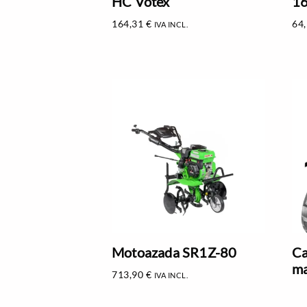
HC Votex
1
164,31
€
64
IVA INCL.
Motoazada SR1Z-80
Ca
ma
713,90
€
IVA INCL.