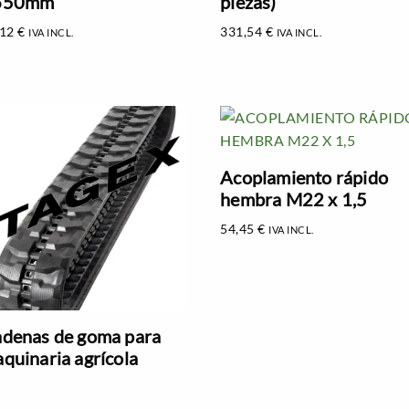
650mm
piezas)
,12
€
331,54
€
IVA INCL.
IVA INCL.
Acoplamiento rápido
hembra M22 x 1,5
54,45
€
IVA INCL.
denas de goma para
quinaria agrícola