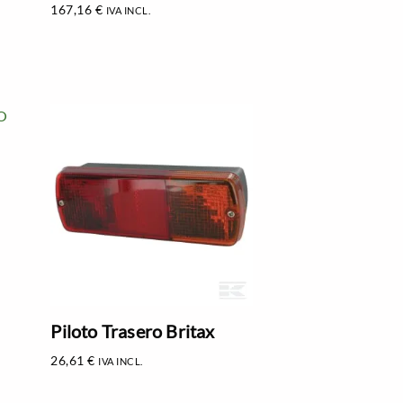
167,16
€
IVA INCL.
Piloto Trasero Britax
26,61
€
IVA INCL.