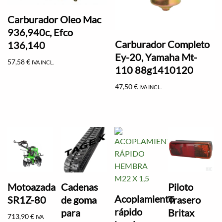
Carburador Oleo Mac
936,940c, Efco
Carburador Completo
136,140
Ey-20, Yamaha Mt-
57,58
€
IVA INCL.
110 88g1410120
47,50
€
IVA INCL.
Motoazada
Cadenas
Piloto
Acoplamiento
SR1Z-80
de goma
Trasero
rápido
para
Britax
713,90
€
IVA