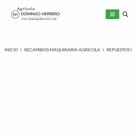
SALTAR
AL
CONTENIDO
INICIO
\
RECAMBIOS MAQUINARIA AGRÍCOLA
\
REPUESTOS P