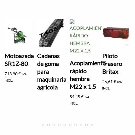
Motoazada
Cadenas
Piloto
Acoplamiento
SR1Z-80
de goma
Trasero
rápido
para
Britax
713,90
€
IVA
hembra
maquinaria
INCL.
26,61
€
IVA
M22 x 1,5
agrícola
INCL.
54,45
€
IVA
INCL.