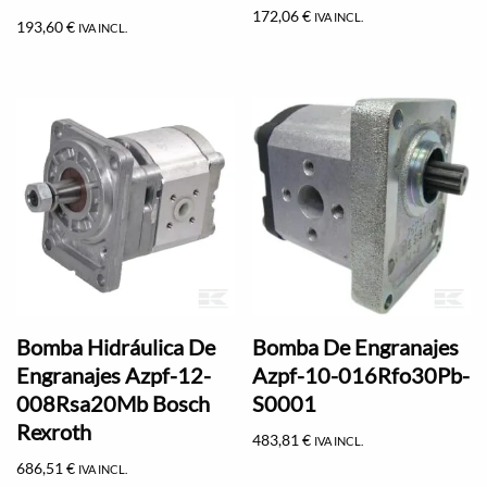
172,06
€
IVA INCL.
193,60
€
IVA INCL.
Bomba Hidráulica De
Bomba De Engranajes
Engranajes Azpf-12-
Azpf-10-016Rfo30Pb-
008Rsa20Mb Bosch
S0001
Rexroth
483,81
€
IVA INCL.
686,51
€
IVA INCL.