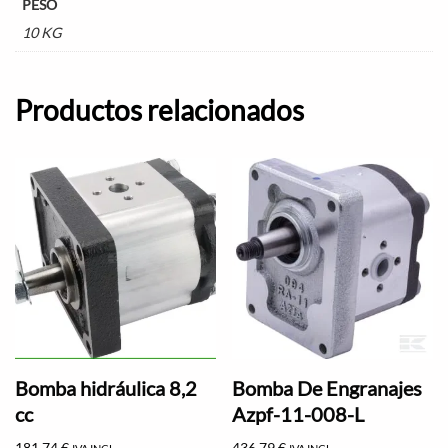
PESO
10 KG
Productos relacionados
Bomba hidráulica 8,2
Bomba De Engranajes
cc
Azpf-11-008-L
181,74
€
436,79
€