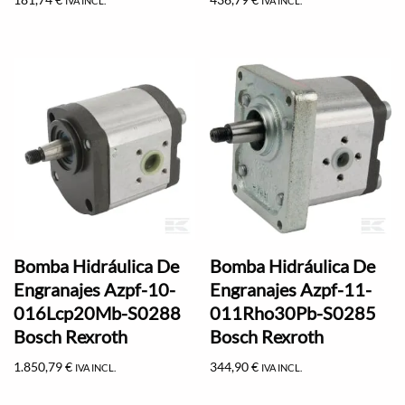
IVA INCL.
IVA INCL.
Bomba Hidráulica De
Bomba Hidráulica De
Engranajes Azpf-10-
Engranajes Azpf-11-
016Lcp20Mb-S0288
011Rho30Pb-S0285
Bosch Rexroth
Bosch Rexroth
1.850,79
€
344,90
€
IVA INCL.
IVA INCL.