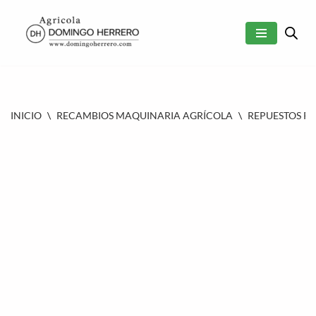
SALTAR
AL
CONTENIDO
INICIO
\
RECAMBIOS MAQUINARIA AGRÍCOLA
\
REPUESTOS P