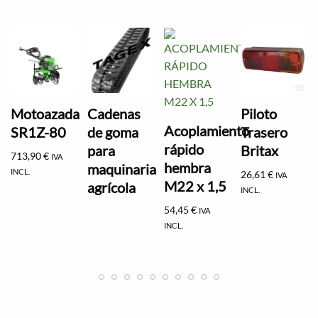
Motoazada
Cadenas
Piloto
Acoplamiento
SR1Z-80
de goma
Trasero
rápido
para
Britax
713,90
€
IVA
hembra
maquinaria
INCL.
26,61
€
IVA
M22 x 1,5
agrícola
INCL.
54,45
€
IVA
INCL.