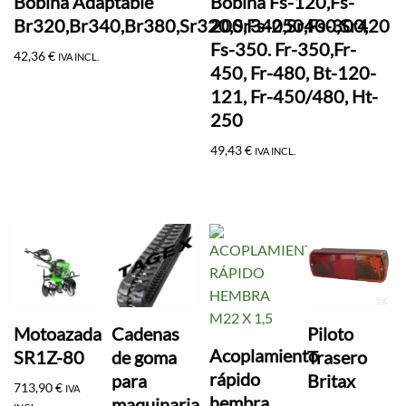
Bobina Adaptable
Bobina Fs-120,Fs-
Br320,Br340,Br380,Sr320,Sr340,Sr400,Sr420
200,Fs-250,Fs-300,
Fs-350. Fr-350,Fr-
42,36
€
IVA INCL.
450, Fr-480, Bt-120-
121, Fr-450/480, Ht-
250
49,43
€
IVA INCL.
Motoazada
Cadenas
Piloto
Acoplamiento
SR1Z-80
de goma
Trasero
rápido
para
Britax
713,90
€
IVA
hembra
maquinaria