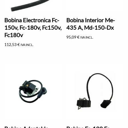
Bobina Electronica Fc-
Bobina Interior Me-
150v, Fc-180v, Fc150v,
435 A, Md-150-Dx
Fc180v
95,09
€
IVA INCL.
112,53
€
IVA INCL.