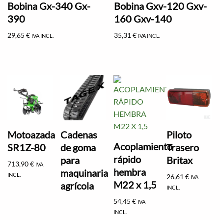
Bobina Gx-340 Gx-
Bobina Gxv-120 Gxv-
390
160 Gxv-140
29,65
€
35,31
€
IVA INCL.
IVA INCL.
Motoazada
Cadenas
Piloto
Acoplamiento
SR1Z-80
de goma
Trasero
rápido
para
Britax
713,90
€
IVA
hembra
maquinaria
INCL.
26,61
€
IVA
M22 x 1,5
agrícola
INCL.
54,45
€
IVA
INCL.