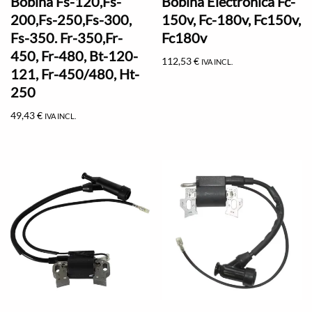
Bobina Fs-120,Fs-
Bobina Electronica Fc-
200,Fs-250,Fs-300,
150v, Fc-180v, Fc150v,
Fs-350. Fr-350,Fr-
Fc180v
450, Fr-480, Bt-120-
112,53
€
IVA INCL.
121, Fr-450/480, Ht-
250
49,43
€
IVA INCL.