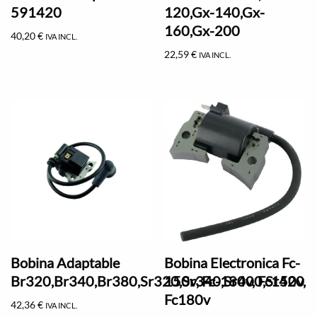
591420
120,Gx-140,Gx-
160,Gx-200
40,20
€
IVA INCL.
22,59
€
IVA INCL.
Bobina Adaptable
Bobina Electronica Fc-
Br320,Br340,Br380,Sr320,Sr340,Sr400,Sr420
150v, Fc-180v, Fc150v,
Fc180v
42,36
€
IVA INCL.