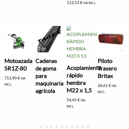
112,53
€
IVA INCL.
Motoazada
Cadenas
Piloto
Acoplamiento
SR1Z-80
de goma
Trasero
rápido
para
Britax
713,90
€
IVA
hembra
maquinaria
INCL.
26,61
€
IVA
M22 x 1,5
agrícola
INCL.
54,45
€
IVA
INCL.