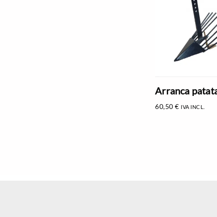
Arranca patat
60,50
€
IVA INCL.