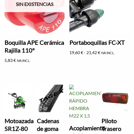
SIN EXISTENCIAS
Boquilla APE Cerámica
Portaboquillas FC-XT
Rajilla 110º
19,60
€
-
21,42
€
IVA INCL.
5,83
€
IVA INCL.
Motoazada
Cadenas
Piloto
Acoplamiento
SR1Z-80
de goma
Trasero