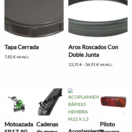
Tapa Cerrada
Aros Roscados Con
Doble Junta
7,82
€
IVA INCL.
13,31
€
-
36,91
€
IVA INCL.
Motoazada
Cadenas
Piloto
Acoplamiento
SR1Z-80
de goma
Trasero