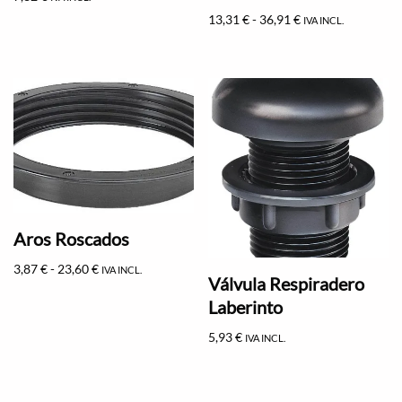
13,31
€
-
36,91
€
IVA INCL.
Aros Roscados
3,87
€
-
23,60
€
IVA INCL.
Válvula Respiradero
Laberinto
5,93
€
IVA INCL.