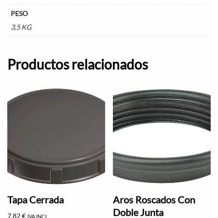
PESO
3,5 KG
Productos relacionados
Tapa Cerrada
Aros Roscados Con
Doble Junta
7,82
€
IVA INCL.