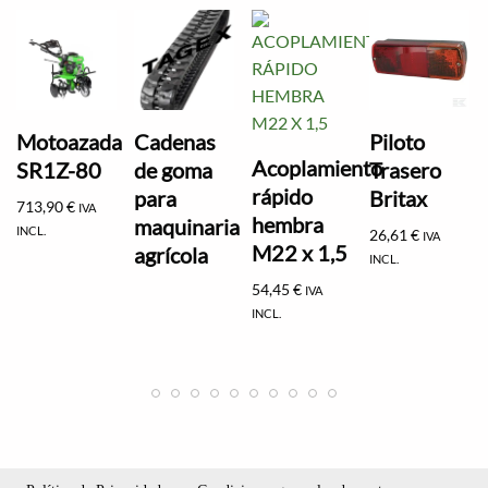
Motoazada
Cadenas
Piloto
Acoplamiento
SR1Z-80
de goma
Trasero
rápido
para
Britax
713,90
€
IVA
hembra
maquinaria
INCL.
26,61
€
IVA
M22 x 1,5
agrícola
INCL.
54,45
€
IVA
INCL.