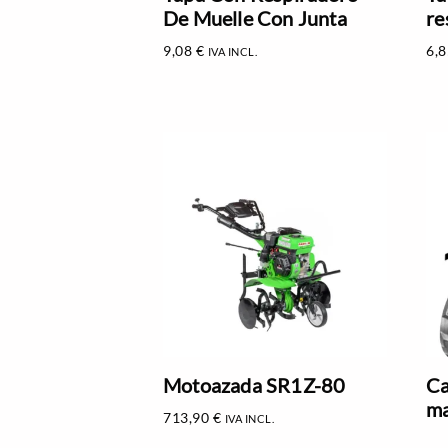
De Muelle Con Junta
re
9,08
€
6,
IVA INCL.
Motoazada SR1Z-80
Ca
ma
713,90
€
IVA INCL.