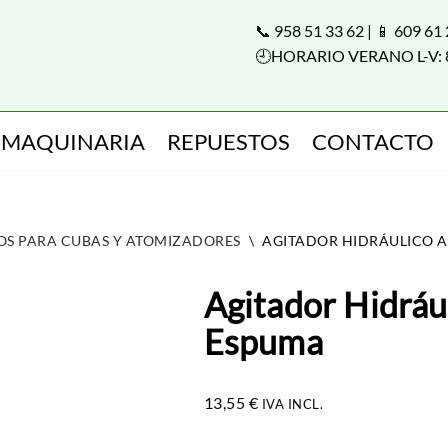
📞 958 51 33 62 | 📱 609 61
🕘HORARIO VERANO L-V: 
MAQUINARIA
REPUESTOS
CONTACTO
OS PARA CUBAS Y ATOMIZADORES
\
AGITADOR HIDRÁULICO 
Agitador Hidráu
Espuma
13,55
€
IVA INCL.