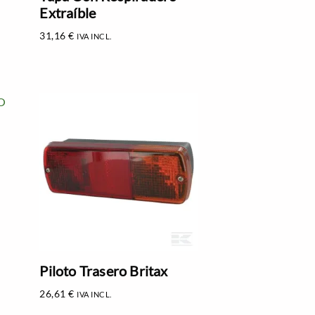
Extraíble
31,16
€
IVA INCL.
Piloto Trasero Britax
26,61
€
IVA INCL.