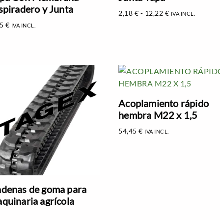
spiradero y Junta
2,18
€
-
12,22
€
IVA INCL.
85
€
IVA INCL.
Acoplamiento rápido
hembra M22 x 1,5
54,45
€
IVA INCL.
denas de goma para
quinaria agrícola