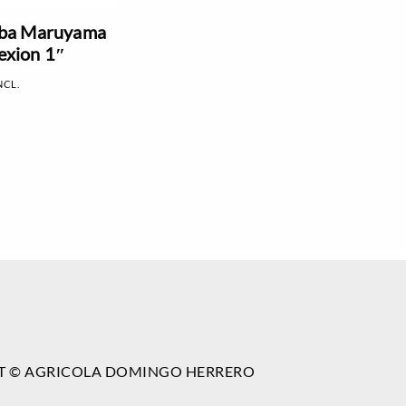
ba Maruyama
nexion 1″
NCL.
T © AGRICOLA DOMINGO HERRERO