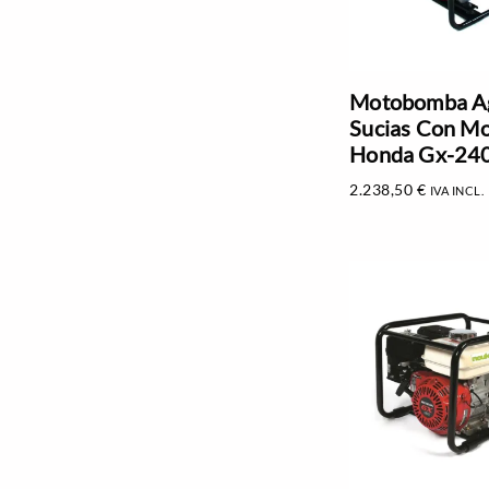
Motobomba A
Sucias Con Mo
Honda Gx-24
2.238,50
€
IVA INCL.