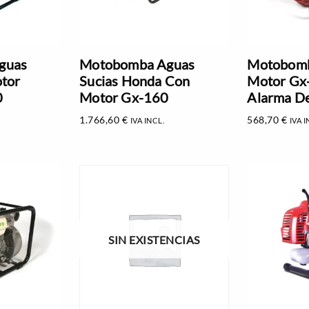
guas
Motobomba Aguas
Motobomb
tor
Sucias Honda Con
Motor Gx
0
Motor Gx-160
Alarma De
1.766,60
€
568,70
€
IVA INCL.
IVA I
SIN EXISTENCIAS