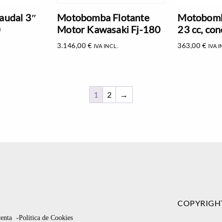
udal 3″
Motobomba Flotante
Motobom
0
Motor Kawasaki Fj-180
23 cc, co
3.146,00
€
363,00
€
IVA INCL.
IVA I
1
2
→
COPYRIGH
venta
-Politica de Cookies