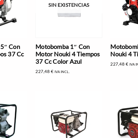
SIN EXISTENCIAS
.5″ Con
Motobomba 1″ Con
Motobomb
os 37 Cc
Motor Nouki 4 Tiempos
Nouki 4 T
37 Cc Color Azul
227,48
€
IVA I
227,48
€
IVA INCL.