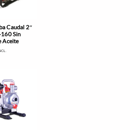
a Caudal 2″
-160 Sin
 Aceite
NCL.