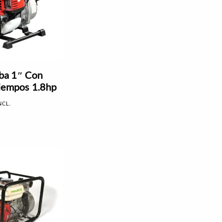
a 1″ Con
iempos 1.8hp
NCL.