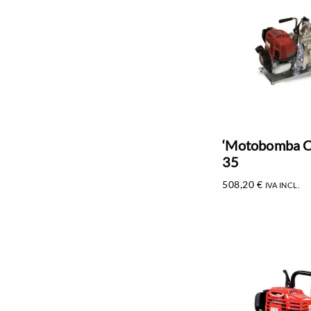
‘Motobomba C
35
508,20
€
IVA INCL.