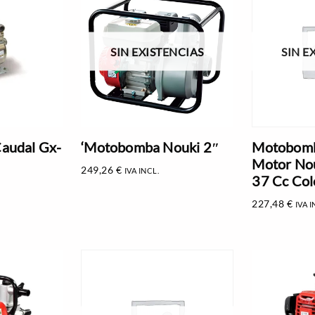
SIN EXISTENCIAS
SIN E
audal Gx-
‘Motobomba Nouki 2″
Motobomb
Motor No
249,26
€
IVA INCL.
37 Cc Col
227,48
€
IVA I