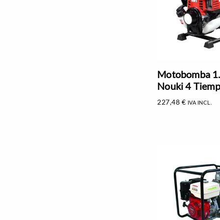
Motobomba 1
Nouki 4 Tiemp
227,48
€
IVA INCL.