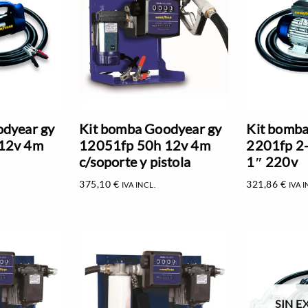
odyear gy
Kit bomba Goodyear gy
Kit bomba
12v 4m
12051fp 50h 12v 4m
2201fp 2-
c/soporte y pistola
1″ 220v
375,10
€
321,86
€
IVA INCL.
IVA I
SIN E