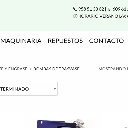
📞 958 51 33 62 | 📱 609 61
🕘HORARIO VERANO L-V: 
MAQUINARIA
REPUESTOS
CONTACTO
SE Y ENGRASE
\
BOMBAS DE TRASVASE
MOSTRANDO L