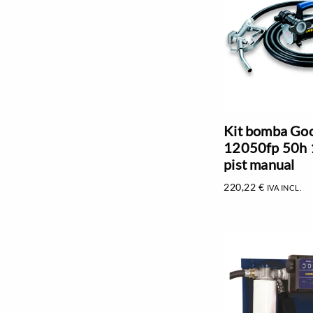
Kit bomba Go
12050fp 50h 
pist manual
220,22
€
IVA INCL.