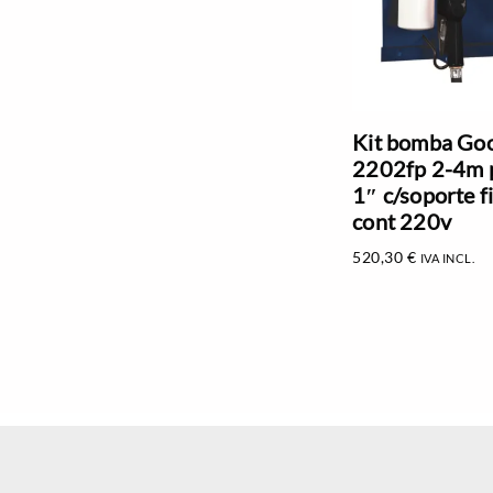
Kit bomba Go
2202fp 2-4m p
1″ c/soporte fi
cont 220v
520,30
€
IVA INCL.