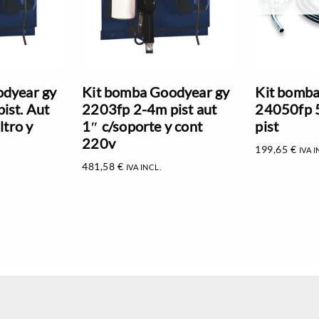
odyear gy
Kit bomba Goodyear gy
Kit bomba
ist. Aut
2203fp 2-4m pist aut
24050fp 
ltro y
1″ c/soporte y cont
pist
220v
199,65
€
IVA I
481,58
€
IVA INCL.