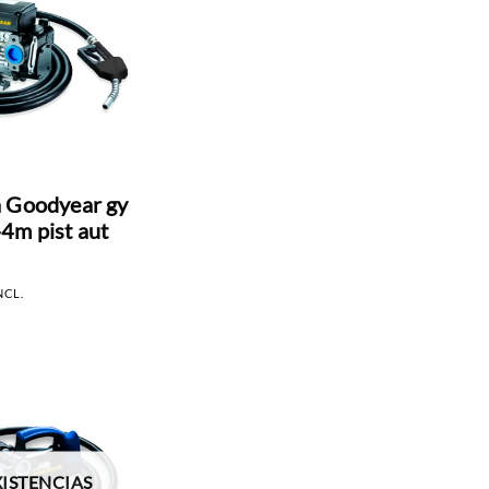
 Goodyear gy
4m pist aut
NCL.
XISTENCIAS