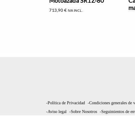
Motoazada SR1Z-80
Ca
ma
713,90
€
IVA INCL.
-Política de Privacidad
-Condiciones generales de 
-Aviso legal
-Sobre Nosotros
-Seguimientos de en
NEVE
| FUNCIONA GRACIAS A
WORDPRESS