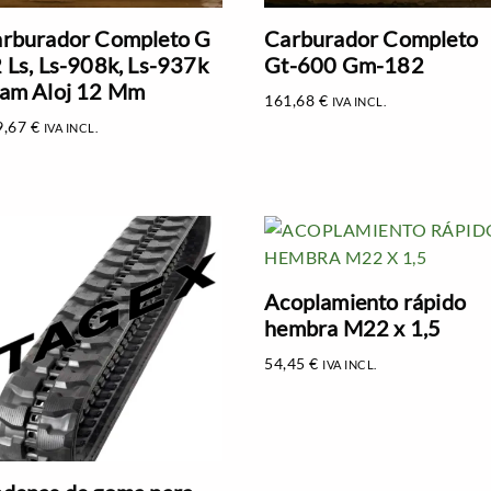
rburador Completo G
Carburador Completo
 Ls, Ls-908k, Ls-937k
Gt-600 Gm-182
am Aloj 12 Mm
161,68
€
IVA INCL.
9,67
€
IVA INCL.
Acoplamiento rápido
hembra M22 x 1,5
54,45
€
IVA INCL.