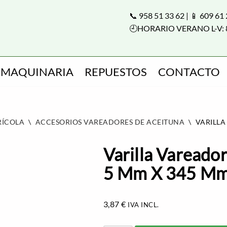
📞 958 51 33 62 | 📱 609 61
🕘HORARIO VERANO L-V: 
MAQUINARIA
REPUESTOS
CONTACTO
RÍCOLA
\
ACCESORIOS VAREADORES DE ACEITUNA
\
VARILLA
Varilla Vareador
5 Mm X 345 Mm
3,87
€
IVA INCL.