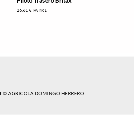
Piloto Trasero Britax
26,61
€
IVA INCL.
T © AGRICOLA DOMINGO HERRERO