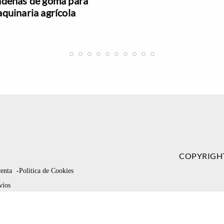
denas de goma para
quinaria agrícola
COPYRIGH
venta
-Politica de Cookies
víos