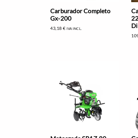
Carburador Completo
Ca
Gx-200
22
Di
43,18
€
IVA INCL.
10