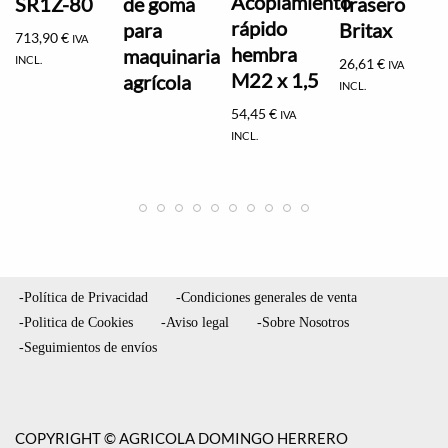
Acoplamiento
SR1Z-80
de goma
Trasero
rápido
para
Britax
713,90
€
IVA
hembra
maquinaria
INCL.
26,61
€
IVA
M22 x 1,5
agrícola
INCL.
54,45
€
IVA
INCL.
-Política de Privacidad
-Condiciones generales de venta
-Politica de Cookies
-Aviso legal
-Sobre Nosotros
-Seguimientos de envíos
COPYRIGHT © AGRICOLA DOMINGO HERRERO