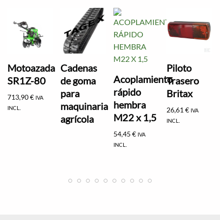
Motoazada
Cadenas
Piloto
Acoplamiento
SR1Z-80
de goma
Trasero
rápido
para
Britax
713,90
€
IVA
hembra
maquinaria
INCL.
26,61
€
IVA
M22 x 1,5
agrícola
INCL.
54,45
€
IVA
INCL.