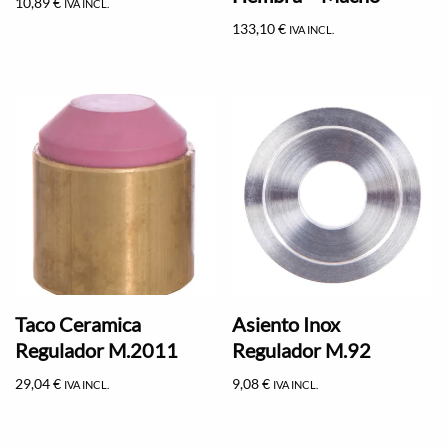
10,89
€
IVA INCL.
133,10
€
IVA INCL.
Taco Ceramica
Asiento Inox
Regulador M.2011
Regulador M.92
29,04
€
9,08
€
IVA INCL.
IVA INCL.