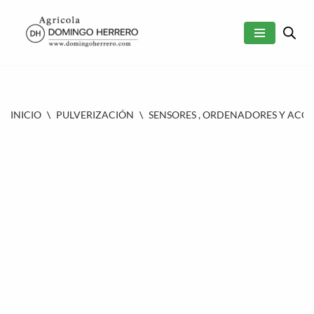
SALTAR
AL
CONTENIDO
INICIO
\
PULVERIZACIÓN
\
SENSORES , ORDENADORES Y ACC