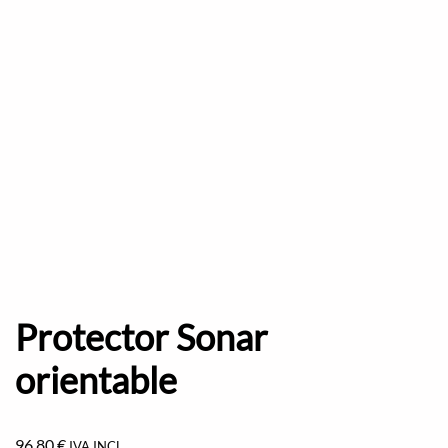
Protector Sonar
orientable
96,80
€
IVA INCL.