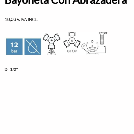
18,03
€
IVA INCL.
D- 1/2″