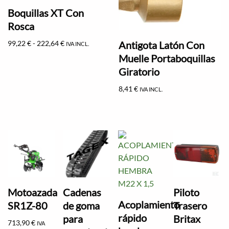
Boquillas XT Con
Rosca
Antigota Latón Con
99,22
€
-
222,64
€
IVA INCL.
Muelle Portaboquillas
Giratorio
8,41
€
IVA INCL.
Motoazada
Cadenas
Piloto
Acoplamiento
SR1Z-80
de goma
Trasero
rápido
para
Britax
713,90
€
IVA