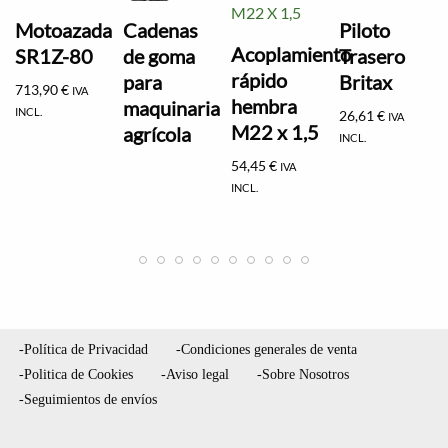
Motoazada
Cadenas
Piloto
Acoplamiento
SR1Z-80
de goma
Trasero
rápido
para
Britax
713,90
€
IVA
hembra
maquinaria
INCL.
26,61
€
IVA
M22 x 1,5
agrícola
INCL.
54,45
€
IVA
INCL.
-Política de Privacidad
-Condiciones generales de venta
-Politica de Cookies
-Aviso legal
-Sobre Nosotros
-Seguimientos de envíos