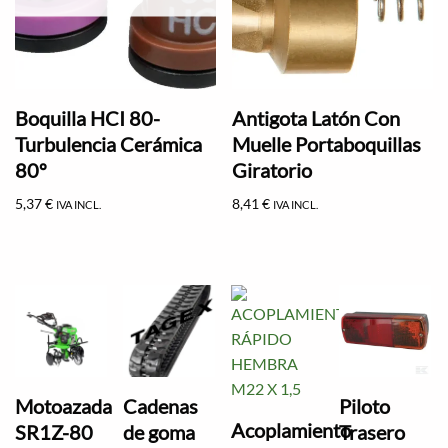
Boquilla HCI 80-
Antigota Latón Con
Turbulencia Cerámica
Muelle Portaboquillas
80º
Giratorio
5,37
€
8,41
€
IVA INCL.
IVA INCL.
Motoazada
Cadenas
Piloto
Acoplamiento
SR1Z-80
de goma
Trasero