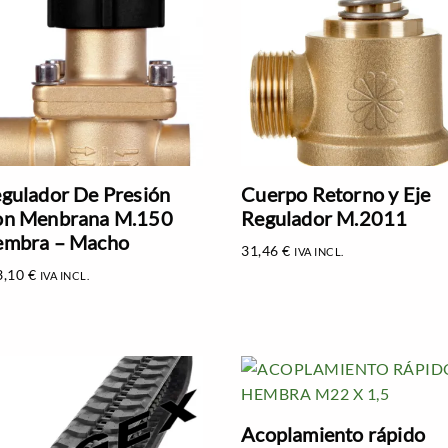
gulador De Presión
Cuerpo Retorno y Eje
n Menbrana M.150
Regulador M.2011
mbra – Macho
31,46
€
IVA INCL.
3,10
€
IVA INCL.
Acoplamiento rápido