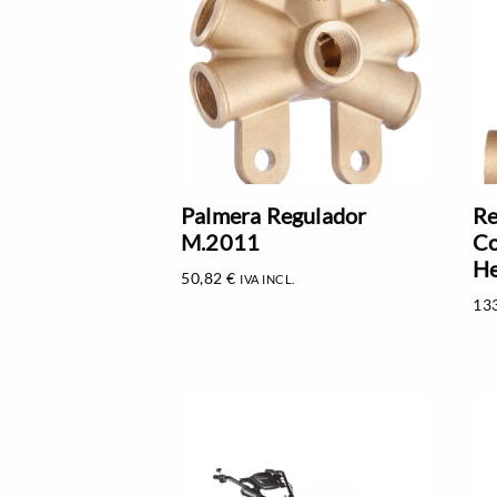
Palmera Regulador
Re
M.2011
Co
He
50,82
€
IVA INCL.
13