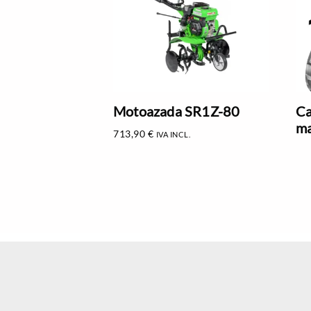
Motoazada SR1Z-80
Ca
ma
713,90
€
IVA INCL.