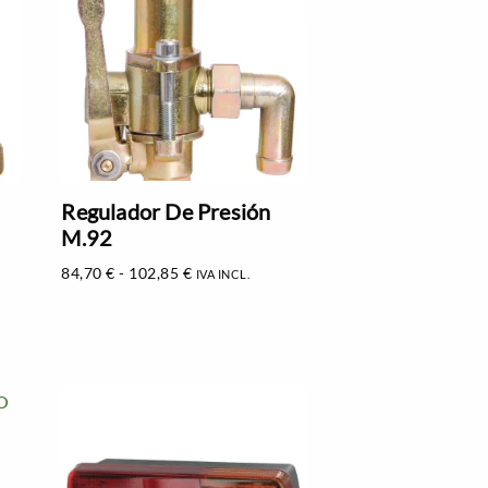
Regulador De Presión
M.92
84,70
€
-
102,85
€
IVA INCL.