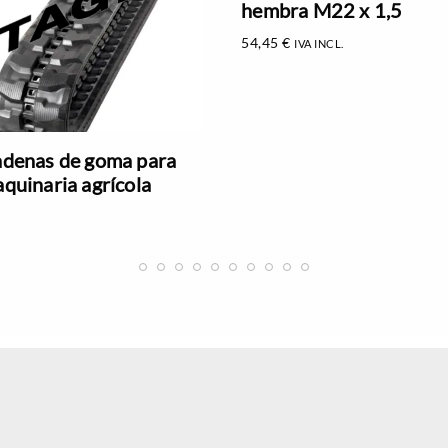
hembra M22 x 1,5
54,45
€
IVA INCL.
denas de goma para
quinaria agrícola