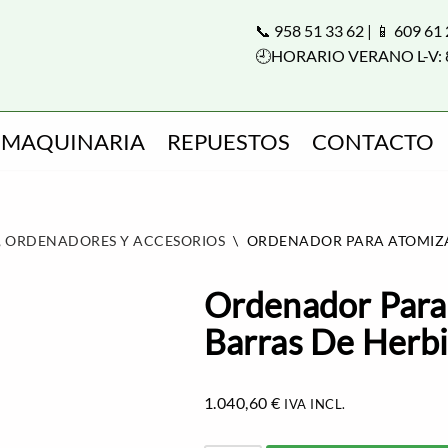
📞 958 51 33 62 | 📱 609 61
🕘HORARIO VERANO L-V: 
MAQUINARIA
REPUESTOS
CONTACTO
 , ORDENADORES Y ACCESORIOS
\
ORDENADOR PARA ATOMIZA
Ordenador Para
Barras De Herbi
1.040,60
€
IVA INCL.