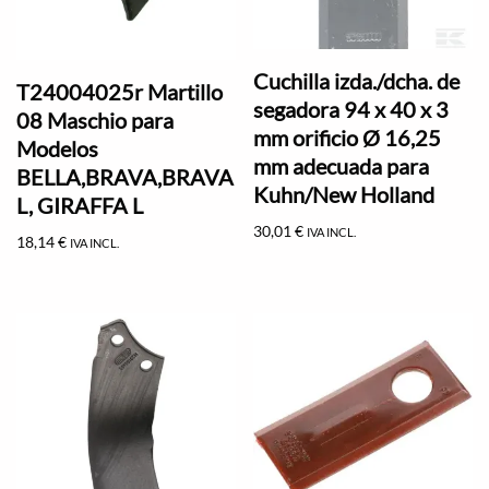
Cuchilla izda./dcha. de
T24004025r Martillo
segadora 94 x 40 x 3
08 Maschio para
mm orificio Ø 16,25
Modelos
mm adecuada para
BELLA,BRAVA,BRAVA
Kuhn/New Holland
L, GIRAFFA L
30,01
€
IVA INCL.
18,14
€
IVA INCL.