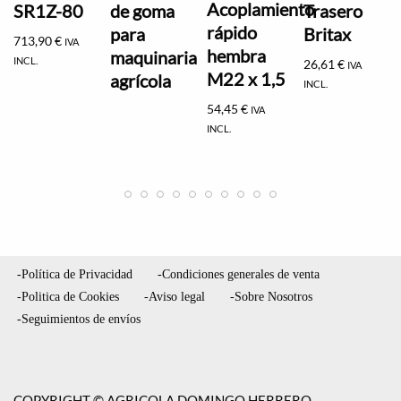
Acoplamiento
SR1Z-80
de goma
Trasero
rápido
para
Britax
713,90
€
IVA
hembra
maquinaria
INCL.
26,61
€
IVA
M22 x 1,5
agrícola
INCL.
54,45
€
IVA
INCL.
-Política de Privacidad
-Condiciones generales de venta
-Politica de Cookies
-Aviso legal
-Sobre Nosotros
-Seguimientos de envíos
COPYRIGHT © AGRICOLA DOMINGO HERRERO