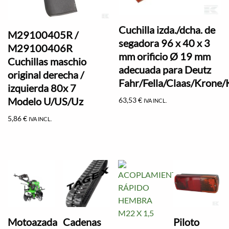
Cuchilla izda./dcha. de
M29100405R /
segadora 96 x 40 x 3
M29100406R
mm orificio Ø 19 mm
Cuchillas maschio
adecuada para Deutz
original derecha /
Fahr/Fella/Claas/Krone
izquierda 80x 7
Modelo U/US/Uz
63,53
€
IVA INCL.
5,86
€
IVA INCL.
Motoazada
Cadenas
Piloto