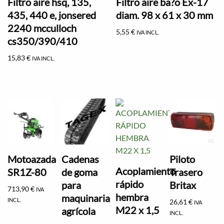
Filtro aire hsq, 135,
Filtro aire ba?o Ex-17
435, 440 e, jonsered
diam. 98 x 61 x 30 mm
2240 mcculloch
5,55
€
IVA INCL.
cs350/390/410
15,83
€
IVA INCL.
Motoazada
Cadenas
Piloto
Acoplamiento
SR1Z-80
de goma
Trasero
rápido
para
Britax
713,90
€
IVA
hembra
maquinaria
INCL.
26,61
€
IVA
M22 x 1,5
agrícola
INCL.