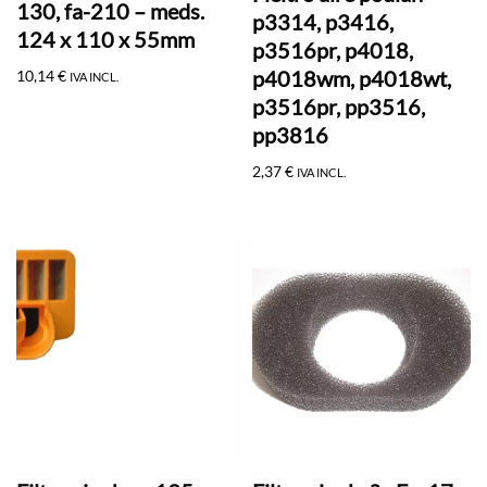
130, fa-210 – meds.
p3314, p3416,
124 x 110 x 55mm
p3516pr, p4018,
p4018wm, p4018wt,
10,14
€
IVA INCL.
p3516pr, pp3516,
pp3816
2,37
€
IVA INCL.