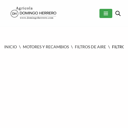
SALTAR
AL
CONTENIDO
INICIO
\
MOTORES Y RECAMBIOS
\
FILTROS DE AIRE
\
FILTRO 