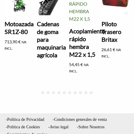
Motoazada
Cadenas
Piloto
Acoplamiento
SR1Z-80
de goma
Trasero
rápido
para
Britax
713,90
€
IVA
hembra
maquinaria
INCL.
26,61
€
IVA
M22 x 1,5
agrícola
INCL.
54,45
€
IVA
INCL.
-Política de Privacidad
-Condiciones generales de venta
-Politica de Cookies
-Aviso legal
-Sobre Nosotros