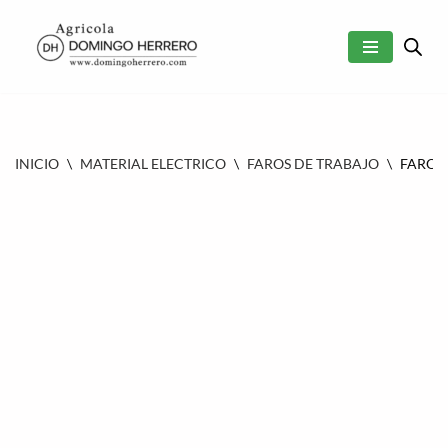
SALTAR
AL
CONTENIDO
INICIO
\
MATERIAL ELECTRICO
\
FAROS DE TRABAJO
\
FARO 