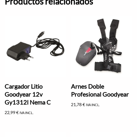
Productos relacionados
Cargador Litio
Arnes Doble
Goodyear 12v
Profesional Goodyear
Gy1312l Nema C
21,78
€
IVA INCL.
22,99
€
IVA INCL.