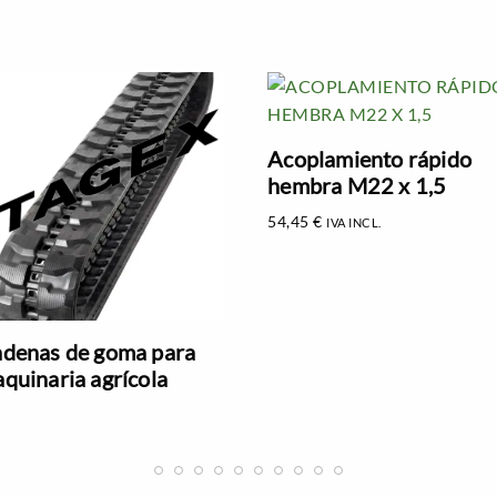
Acoplamiento rápido
hembra M22 x 1,5
54,45
€
IVA INCL.
denas de goma para
quinaria agrícola