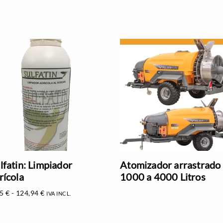
lfatin: Limpiador
Atomizador arrastrado
rícola
1000 a 4000 Litros
95
€
-
124,94
€
IVA INCL.