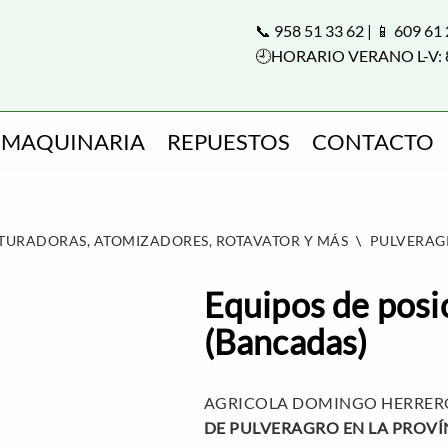
📞 958 51 33 62 | 📱 609 61
🕘HORARIO VERANO L-V: 
MAQUINARIA
REPUESTOS
CONTACTO
ITURADORAS, ATOMIZADORES, ROTAVATOR Y MÁS
\
PULVERAG
Equipos de posic
(Bancadas)
AGRICOLA DOMINGO HERRERO
DE PULVERAGRO EN LA PROVÍ