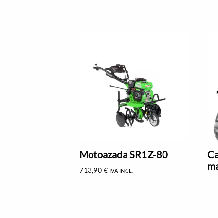
Motoazada SR1Z-80
Ca
ma
713,90
€
IVA INCL.