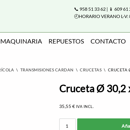
📞 958 51 33 62 | 📱 609 61
🕘HORARIO VERANO L-V: 
MAQUINARIA
REPUESTOS
CONTACTO
RÍCOLA
\
TRANSMISIONES CARDAN
\
CRUCETAS
\
CRUCETA Ø
Cruceta Ø 30,2
35,55
€
IVA INCL.
Añad