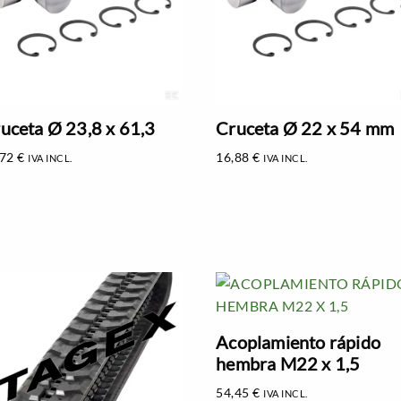
uceta Ø 23,8 x 61,3
Cruceta Ø 22 x 54 mm
,72
€
16,88
€
IVA INCL.
IVA INCL.
Acoplamiento rápido
hembra M22 x 1,5
54,45
€
IVA INCL.