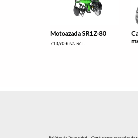
Motoazada SR1Z-80
Ca
ma
713,90
€
IVA INCL.