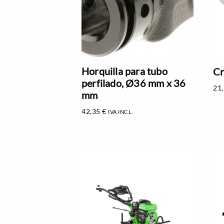
Horquilla para tubo
Cr
perfilado, Ø36 mm x 36
21
mm
42,35
€
IVA INCL.