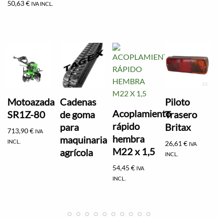
50,63
€
IVA INCL.
Motoazada
Cadenas
Piloto
Acoplamiento
SR1Z-80
de goma
Trasero
rápido
para
Britax
713,90
€
IVA
hembra
maquinaria
INCL.
26,61
€
IVA
M22 x 1,5
agrícola
INCL.
54,45
€
IVA
INCL.