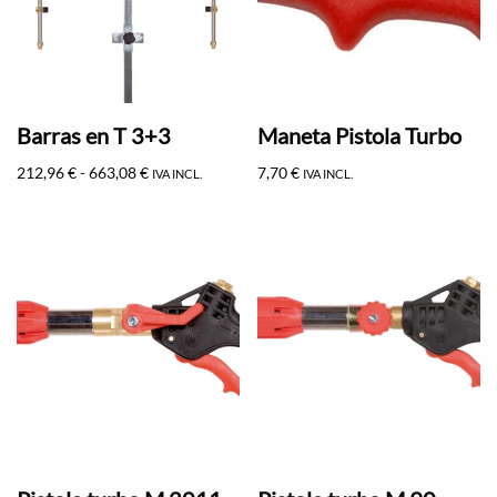
Barras en T 3+3
Maneta Pistola Turbo
212,96
€
-
663,08
€
7,70
€
IVA INCL.
IVA INCL.