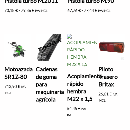
Pistola turbo M.2011
Pistola turbo M.90
70,18
€
-
79,86
€
67,76
€
-
77,44
€
IVA INCL.
IVA INCL.
Motoazada
Cadenas
Piloto
Acoplamiento
SR1Z-80
de goma
Trasero
rápido
para
Britax
713,90
€
IVA
hembra
maquinaria
INCL.
26,61
€
IVA
M22 x 1,5
agrícola
INCL.
54,45
€
IVA
INCL.