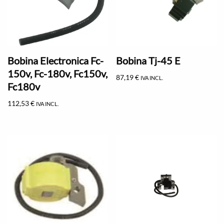
Bobina Electronica Fc-
Bobina Tj-45 E
150v, Fc-180v, Fc150v,
87,19
€
IVA INCL.
Fc180v
112,53
€
IVA INCL.