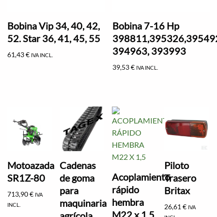
Bobina Vip 34, 40, 42,
Bobina 7-16 Hp
52. Star 36, 41, 45, 55
398811,395326,39549
394963, 393993
61,43
€
IVA INCL.
39,53
€
IVA INCL.
Motoazada
Cadenas
Piloto
Acoplamiento
SR1Z-80
de goma
Trasero
rápido
para
Britax
713,90
€
IVA
hembra
maquinaria
INCL.
26,61
€
IVA
M22 x 1,5
agrícola