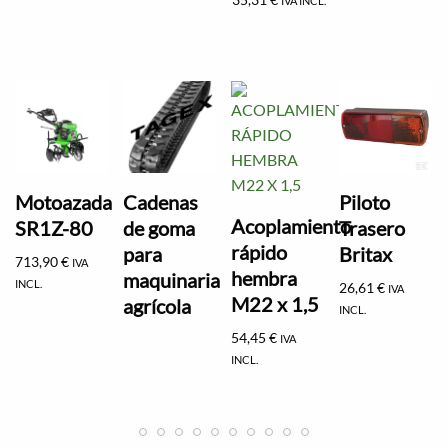
IVA INCL.
Motoazada
Cadenas
Piloto
Acoplamiento
SR1Z-80
de goma
Trasero
rápido
para
Britax
713,90
€
IVA
hembra
maquinaria
INCL.
26,61
€
IVA
M22 x 1,5
agrícola
INCL.
54,45
€
IVA
INCL.