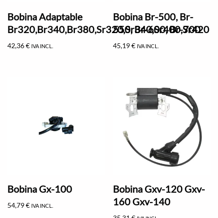
Bobina Adaptable
Bobina Br-500, Br-
Br320,Br340,Br380,Sr320,Sr340,Sr400,Sr420
550, Br-600, Br-700
42,36
€
45,19
€
IVA INCL.
IVA INCL.
Bobina Gx-100
Bobina Gxv-120 Gxv-
160 Gxv-140
54,79
€
IVA INCL.
35,31
€