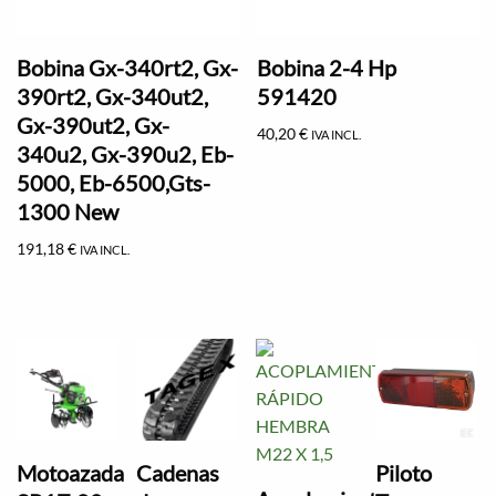
Bobina Gx-340rt2, Gx-
Bobina 2-4 Hp
390rt2, Gx-340ut2,
591420
Gx-390ut2, Gx-
40,20
€
IVA INCL.
340u2, Gx-390u2, Eb-
5000, Eb-6500,Gts-
1300 New
191,18
€
IVA INCL.
Motoazada
Cadenas
Piloto