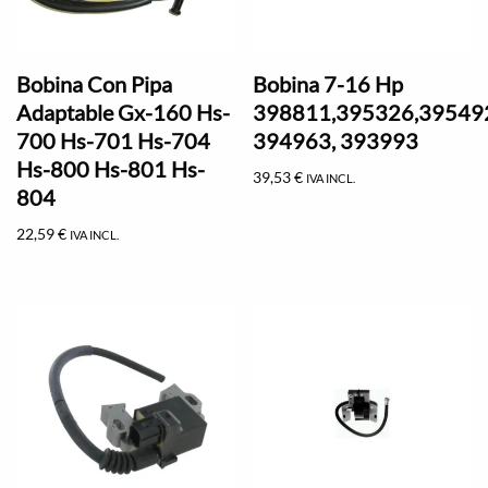
Bobina Con Pipa
Bobina 7-16 Hp
Adaptable Gx-160 Hs-
398811,395326,39549
700 Hs-701 Hs-704
394963, 393993
Hs-800 Hs-801 Hs-
39,53
€
IVA INCL.
804
22,59
€
IVA INCL.