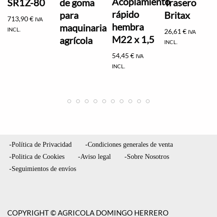
Acoplamiento
SR1Z-80
de goma
Trasero
rápido
para
Britax
713,90
€
IVA
hembra
maquinaria
INCL.
26,61
€
IVA
M22 x 1,5
agrícola
INCL.
54,45
€
IVA
INCL.
-Política de Privacidad
-Condiciones generales de venta
-Politica de Cookies
-Aviso legal
-Sobre Nosotros
-Seguimientos de envíos
COPYRIGHT © AGRICOLA DOMINGO HERRERO