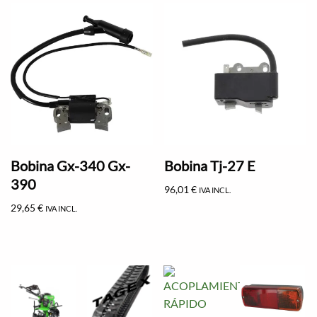
Bobina Gx-340 Gx-
Bobina Tj-27 E
390
96,01
€
IVA INCL.
29,65
€
IVA INCL.