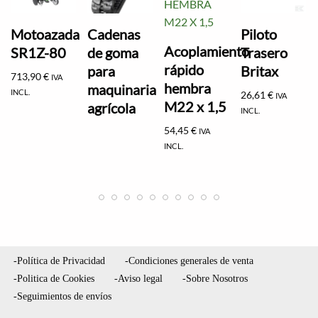
Motoazada
Cadenas
Piloto
Acoplamiento
SR1Z-80
de goma
Trasero
rápido
para
Britax
713,90
€
IVA
hembra
maquinaria
INCL.
26,61
€
IVA
M22 x 1,5
agrícola
INCL.
54,45
€
IVA
INCL.
-Política de Privacidad
-Condiciones generales de venta
-Politica de Cookies
-Aviso legal
-Sobre Nosotros
-Seguimientos de envíos