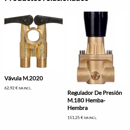
Vávula M.2020
62,92
€
IVA INCL.
Regulador De Presión
M.180 Hemba-
Hembra
151,25
€
IVA INCL.