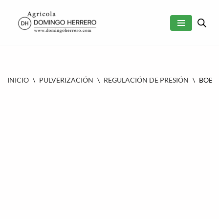
SALTAR
AL
CONTENIDO
INICIO
\
PULVERIZACIÓN
\
REGULACIÓN DE PRESIÓN
\
BOBI