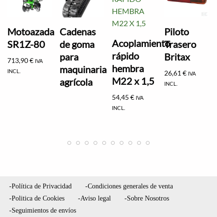
Motoazada
Cadenas
Piloto
Acoplamiento
SR1Z-80
de goma
Trasero
rápido
para
Britax
713,90
€
IVA
hembra
maquinaria
INCL.
26,61
€
IVA
M22 x 1,5
agrícola
INCL.
54,45
€
IVA
INCL.
-Política de Privacidad
-Condiciones generales de venta
-Politica de Cookies
-Aviso legal
-Sobre Nosotros
-Seguimientos de envíos