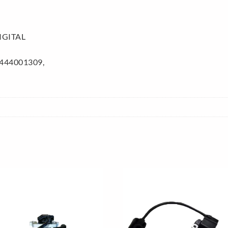
IGITAL
1444001309,