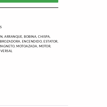
S
ÓN
,
ARRANQUE
,
BOBINA
,
CHISPA
,
SBROZADORA
,
ENCENDIDO
,
ESTATOR
,
MAGNETO
,
MOTOAZADA
,
MOTOR
,
IVERSAL