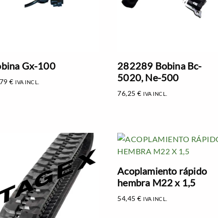
bina Gx-100
282289 Bobina Bc-
5020, Ne-500
,79
€
IVA INCL.
76,25
€
IVA INCL.
Acoplamiento rápido
hembra M22 x 1,5
54,45
€
IVA INCL.