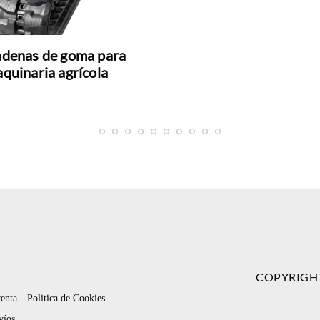
denas de goma para
quinaria agrícola
COPYRIGH
venta
-Politica de Cookies
víos