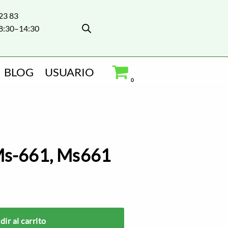
 23 83
8:30–14:30
BLOG
USUARIO
0
 Ms-661, Ms661
ir al carrito