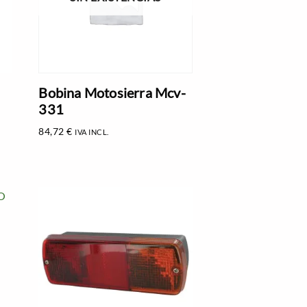
Bobina Motosierra Mcv-
331
84,72
€
IVA INCL.