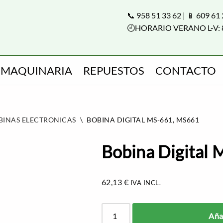
📞 958 51 33 62 | 📱 609 61
🕘HORARIO VERANO L-V: 
MAQUINARIA
REPUESTOS
CONTACTO
BINAS ELECTRONICAS
\
BOBINA DIGITAL MS-661, MS661
Bobina Digital
62,13
€
IVA INCL.
Añad