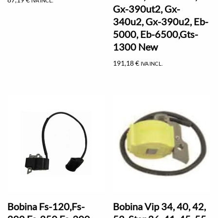
IVA INCL.
Gx-390ut2, Gx-
340u2, Gx-390u2, Eb-
5000, Eb-6500,Gts-
1300 New
191,18
€
IVA INCL.
Bobina Fs-120,Fs-
Bobina Vip 34, 40, 42,