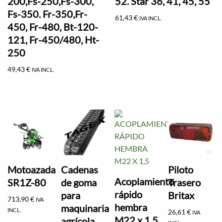
200,Fs-250,Fs-300,
52. Star 36, 41, 45, 55
Fs-350. Fr-350,Fr-
61,43
€
IVA INCL.
450, Fr-480, Bt-120-
121, Fr-450/480, Ht-
250
49,43
€
IVA INCL.
Motoazada
Cadenas
Piloto
Acoplamiento
SR1Z-80
de goma
Trasero
rápido
para
Britax
713,90
€
IVA
hembra
maquinaria
INCL.
26,61
€
IVA
M22 x 1,5
agrícola