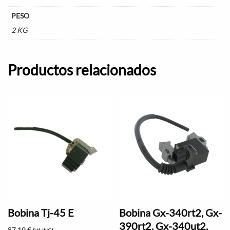
PESO
2 KG
Productos relacionados
Bobina Tj-45 E
Bobina Gx-340rt2, Gx-
390rt2, Gx-340ut2,
87,19
€