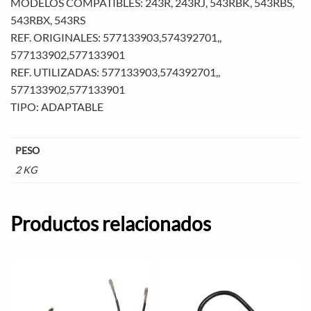
MODELOS COMPATIBLES: 243R, 243RJ, 543RBK, 543RBS,
543RBX, 543RS
REF. ORIGINALES: 577133903,574392701,,
577133902,577133901
REF. UTILIZADAS: 577133903,574392701,,
577133902,577133901
TIPO: ADAPTABLE
PESO
2 KG
Productos relacionados