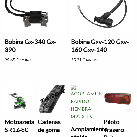
Bobina Gx-340 Gx-
Bobina Gxv-120 Gxv-
390
160 Gxv-140
29,65
€
35,31
€
IVA INCL.
IVA INCL.
Motoazada
Cadenas
Piloto
Acoplamiento
SR1Z-80
de goma
Trasero
rápido