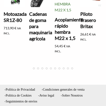
Motoazada
Cadenas
Piloto
Acoplamiento
SR1Z-80
de goma
Trasero
rápido
para
Britax
713,90
€
IVA
hembra
maquinaria
INCL.
26,61
€
IVA
M22 x 1,5
agrícola
INCL.
54,45
€
IVA
INCL.
-Política de Privacidad
-Condiciones generales de venta
-Politica de Cookies
-Aviso legal
-Sobre Nosotros
-Seguimientos de envíos