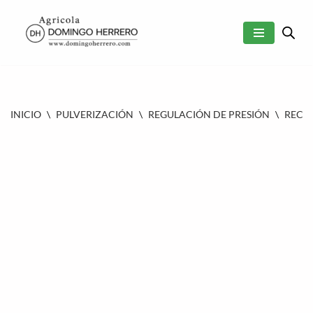
SALTAR
AL
CONTENIDO
INICIO
\
PULVERIZACIÓN
\
REGULACIÓN DE PRESIÓN
\
RECAM