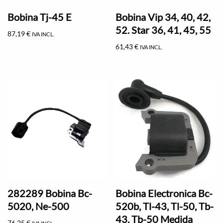
Bobina Tj-45 E
Bobina Vip 34, 40, 42,
52. Star 36, 41, 45, 55
87,19
€
IVA INCL.
61,43
€
IVA INCL.
282289 Bobina Bc-
Bobina Electronica Bc-
5020, Ne-500
520b, Tl-43, Tl-50, Tb-
43, Tb-50 Medida
76,25
€