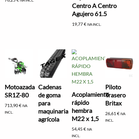
IVA INCL.
Centro A Centro
Agujero 61.5
19,77
€
IVA INCL.
Motoazada
Cadenas
Piloto
Acoplamiento
SR1Z-80
de goma
Trasero
rápido
para
Britax
713,90
€
IVA
hembra
maquinaria
INCL.
26,61
€
IVA
M22 x 1,5
agrícola
INCL.
54,45
€
IVA
INCL.