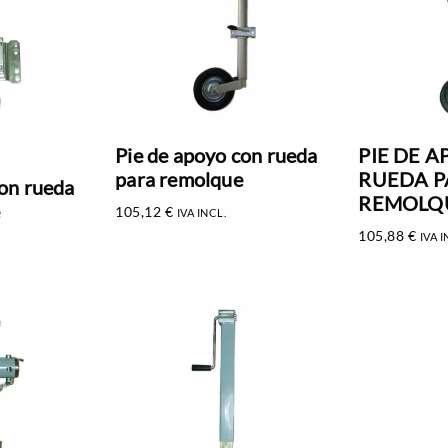
Pie de apoyo con rueda
PIE DE 
para remolque
RUEDA P
con rueda
REMOLQU
105,12
€
IVA INCL.
105,88
€
IVA I