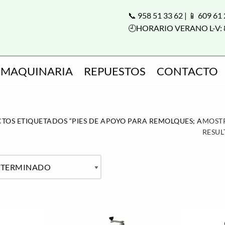
📞 958 51 33 62 | 📱 609 61
🕘HORARIO VERANO L-V: 
MAQUINARIA
REPUESTOS
CONTACTO
TOS ETIQUETADOS “PIES DE APOYO PARA REMOLQUES; ACCES
MOST
RESU