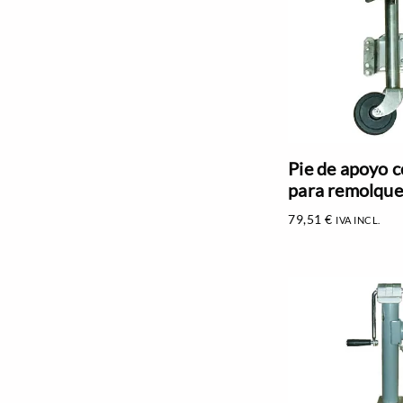
Pie de apoyo 
para remolque
79,51
€
IVA INCL.