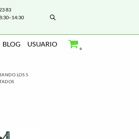
 23 83
8:30–14:30
BLOG
USUARIO
0
ORIOS REMOLQUES”
RANDO LOS 5
LTADOS