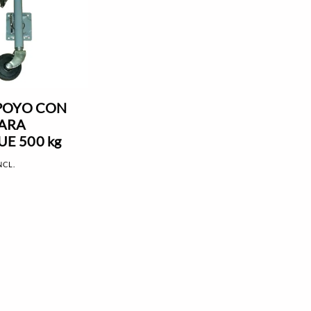
APOYO CON
ARA
E 500 kg
NCL.