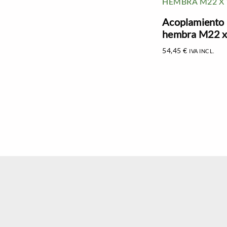
Acoplamiento 
hembra M22 x
54,45
€
IVA INCL.