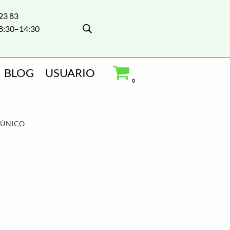
 23 83
8:30–14:30
BLOG
USUARIO
0
 ÚNICO