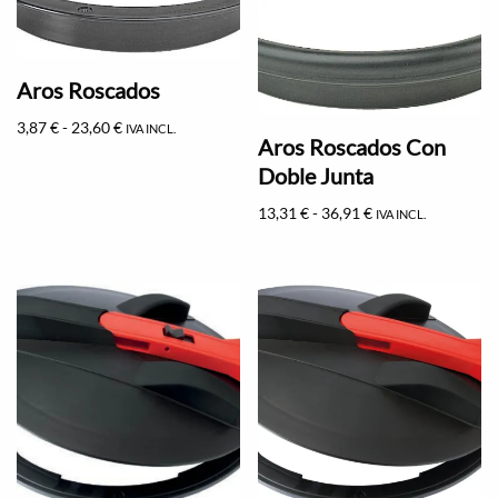
Aros Roscados
3,87
€
-
23,60
€
IVA INCL.
Aros Roscados Con
Doble Junta
13,31
€
-
36,91
€
IVA INCL.