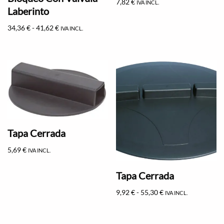
7,82
€
IVA INCL.
Laberinto
34,36
€
-
41,62
€
IVA INCL.
Tapa Cerrada
5,69
€
IVA INCL.
Tapa Cerrada
9,92
€
-
55,30
€
IVA INCL.