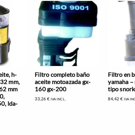
ite, h-
Filtro completo baño
Filtro en 
 32 mm,
aceite motoazada gx-
yamaha – 
s 62 mm
160 gx-200
tipo snork
0,
33,26
€
84,42
€
IVA INCL.
IVA IN
0, lda-