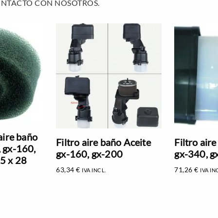
ONTACTO CON NOSOTROS.
 aire baño
Filtro aire baño Aceite
Filtro air
, gx-160,
gx-160, gx-200
gx-340, g
5 x 28
63,34
€
71,26
€
IVA INCL.
IVA IN