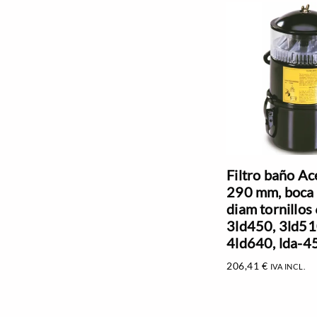
Filtro baño Ace
290 mm, boca
diam tornillo
3ld450, 3ld51
4ld640, lda-45
206,41
€
IVA INCL.