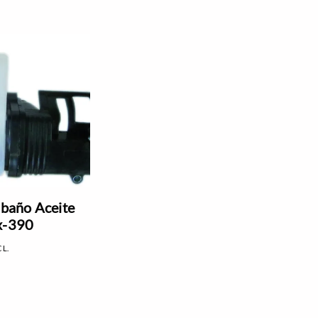
e baño Aceite
x-390
CL.