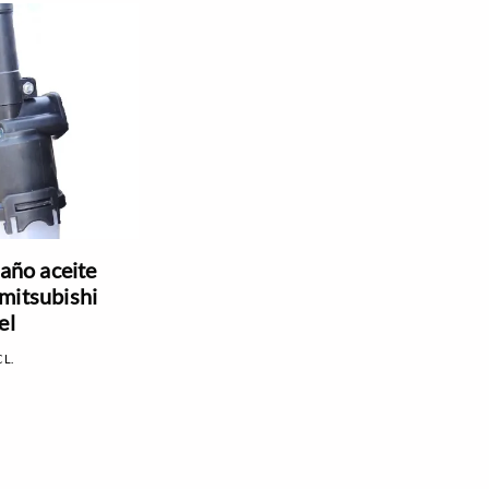
baño aceite
mitsubishi
el
CL.