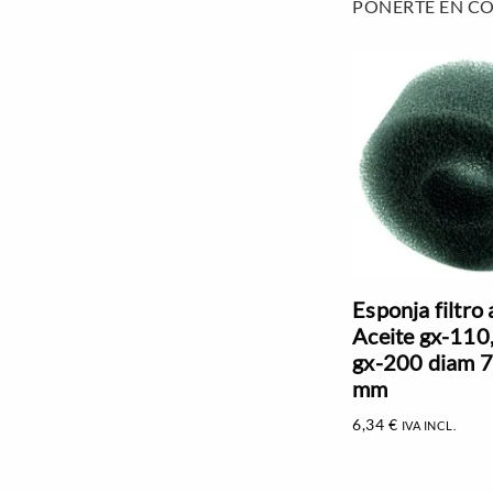
PONERTE EN C
Esponja filtro
Aceite gx-110
gx-200 diam 7
mm
6,34
€
IVA INCL.